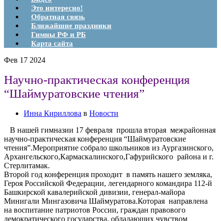
Это интересно!
Обратная связь
Ближайшие праздники
Гимны РФ и РБ
Карта сайта
Фев
17
2024
Научно-практическая конференция
“Шаймуратовские чтения”
Инна Кириллова
в
Новости
В нашей гимназии 17 февраля прошла вторая межрайонная
научно-практическая конференция “Шаймуратовские
чтения”.Мероприятие собрало школьников из Аургазинского,
Архангельского,Кармаскалинского,Гафурийского района и г.
Стерлитамак.
Второй год конференция проходит в память нашего земляка,
Героя Российской Федерации, легендарного командира 112-й
Башкирской кавалерийской дивизии, генерал-майора
Минигали Мингазовича Шаймуратова.Которая направлена
на воспитание патриотов России, граждан правового
демократического государства, обладающих чувством