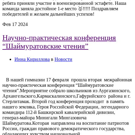
ребята приняли участие в военизированной эстафете. Наша
команда заняла достойное 1-е место 🥇!!!!! Поздравляем
победителей и желаем дальнейших успехов!
Фев
17
2024
Научно-практическая конференция
“Шаймуратовские чтения”
Инна Кириллова
в
Новости
В нашей гимназии 17 февраля прошла вторая межрайонная
научно-практическая конференция “Шаймуратовские
чтения”.Мероприятие собрало школьников из Аургазинского,
Архангельского,Кармаскалинского,Гафурийского района и г.
Стерлитамак. Второй год конференция проходит в память
нашего земляка, Героя Российской Федерации, легендарного
командира 112-й Башкирской кавалерийской дивизии,
генерал-майора Минигали Мингазовича
Шаймуратова.Которая направлена на воспитание патриотов
России, граждан правового демократического государства,
обладающих чувством национальной …