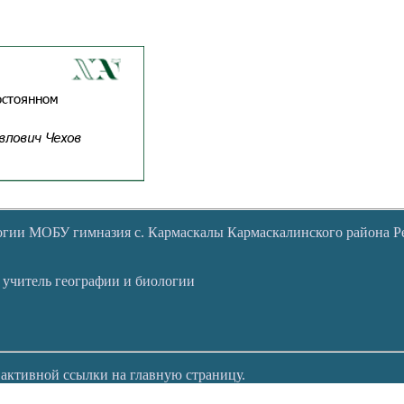
логии МОБУ гимназия с. Кармаскалы Кармаскалинского района 
 учитель географии и биологии
 активной ссылки на главную страницу.