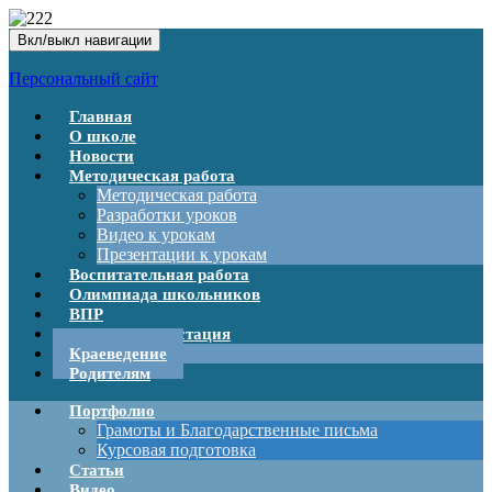
Вкл/выкл навигации
Персональный сайт
Главная
О школе
Новости
Методическая работа
Методическая работа
Разработки уроков
Видео к урокам
Презентации к урокам
Воспитательная работа
Олимпиада школьников
ВПР
Итоговая аттестация
Краеведение
Родителям
Портфолио
Грамоты и Благодарственные письма
Курсовая подготовка
Статьи
Видео