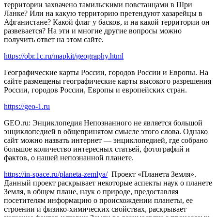
территории захвачено тамильскими повстанцами в Шри
Ланке? Или на какую территорию претендуют хазарейцы в
Афганистане? Какой флаг у басков, и на какой территории он
развевается? На эти и многие другие вопросы можно
получить ответ на этом сайте.
https://obr.1c.ru/mapkit/geography.html
Географические карты России, городов России и Европы. На
сайте размещены географические карты высокого разрешения
России, городов России, Европы и европейских стран.
https://geo-1.ru
GEO.ru: Энциклопедия Непознанного не является большой
энциклопедией в общепринятом смысле этого слова. Однако
сайт можно назвать интернет — энциклопедией, где собрано
большое количество интересных статьей, фотографий и
фактов, о нашей непознанной планете.
https://in-space.ru/planeta-zemlya/
Проект «Планета Земля».
Данный проект раскрывает некоторые аспекты наук о планете
Земля, в общем плане, наук о природе, предоставляя
посетителям информацию о происхождении планеты, ее
строении и физико-химических свойствах, раскрывает