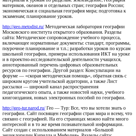
материков, океанов и отдельных стран; география России;
экономическая и социальная география мира; подготовка к
экзаменам; планирование уроков.
http://geo.metodist.ru/
Методическая лаборатория географии
Московского института открытого образования. Разделы
сайта: Методическое сопровождение учебного процесса,
включающее нормативные документы: стандарт, программы,
поурочное планирование и т.п.; разработки уроков по курсам
школьной географии, примеры использования ИКТ на уроке
и в проектно-исследовательской деятельности учащихся,
аннотированный перечень цифровых образовательных
ресурсов по географии. Другой раздел: Консультации на
форуме — «скорая методическая помощь», обратная связь с
широким кругом учительской аудитории, а также Лист
рассылки — широкий канал распространения
педагогического опыта, а также новостей науки, учебного
книгоиздания, новых электронных пособий по географии.
http://geo-tur.narod.ru/
Гео — Тур: Все, что вы хотели знать о
географии. Сайт посвящен географии стран мира и всему, что
связано с географией. На его страницах можно найти много
интересной и в то же время познавательной информации.
Сайт создан с использованием материалов «Большой
энциклопедии Кирилла и Мефодия». Разделы сайта: