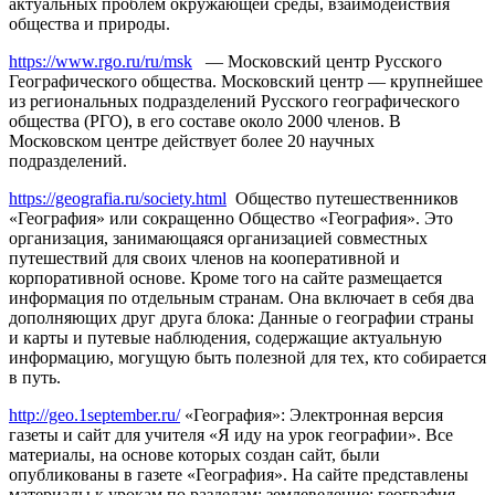
актуальных проблем окружающей среды, взаимодействия
общества и природы.
https://www.rgo.ru/ru/msk
— Московский центр Русского
Географического общества. Московский центр — крупнейшее
из региональных подразделений Русского географического
общества (РГО), в его составе около 2000 членов. В
Московском центре действует более 20 научных
подразделений.
https://geografia.ru/society.html
Общество путешественников
«География» или сокращенно Общество «География». Это
организация, занимающаяся организацией совместных
путешествий для своих членов на кооперативной и
корпоративной основе. Кроме того на сайте размещается
информация по отдельным странам. Она включает в себя два
дополняющих друг друга блока: Данные о географии страны
и карты и путевые наблюдения, содержащие актуальную
информацию, могущую быть полезной для тех, кто собирается
в путь.
http://geo.1september.ru/
«География»: Электронная версия
газеты и сайт для учителя «Я иду на урок географии». Все
материалы, на основе которых создан сайт, были
опубликованы в газете «География». На сайте представлены
материалы к урокам по разделам: землеведение; география