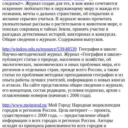
следопыт». Журнал создан для тех, в ком живо сочетаются
искреннее любопытство к окружающему миру и жажда его
познания, мечты о дальних странствиях, об открытиях и
желание серьезно учиться. В журнале можно прочитать
увлекательные рассказы о растительном и животном мире, о
поисках сокровищ и тайнах Земли, принять участие в
разгадках детективных историй, викторинах и конкурсах.
Общие сведения о журнале. Содержания выпусков.
http://window.edu.ru/resource/539/48539
География в школе:
Научно-методический журнал. Журнал «География в школе»
публикует статьи о природе, населении и хозяйстве, об
экологических, экономических и иных проблемах мира, его
регионов и отдельных стран, прежде всего России, а также
статьи по проблемам методики преподавания географии и из
опыта работы лучших учителей, информацию о новых книгах
и атласах. На сайте представлены общие сведения о журнале,
его концепция, состав редакции, условия подписки, архив с
оглавлениями номеров (начиная с 2006 года).
http://www.mojgorod.ru/
Мой Город: Народная энциклопедия
городов и регионов России. Цель интернет — проекта,
существующего с 2000 года, — предоставление общей
информации о всех городах и регионах России. Авторы
исходят из принципа равнозначности всех городов и