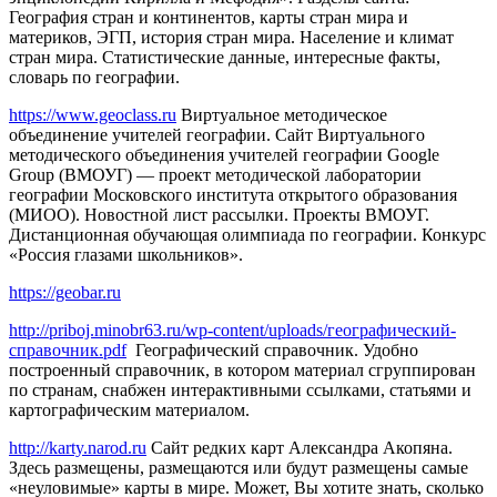
География стран и континентов, карты стран мира и
материков, ЭГП, история стран мира. Население и климат
стран мира. Статистические данные, интересные факты,
словарь по географии.
https://www.geoclass.ru
Виртуальное методическое
объединение учителей географии. Сайт Виртуального
методического объединения учителей географии Google
Group (ВМОУГ) — проект методической лаборатории
географии Московского института открытого образования
(МИОО). Новостной лист рассылки. Проекты ВМОУГ.
Дистанционная обучающая олимпиада по географии. Конкурс
«Россия глазами школьников».
https://geobar.ru
http://priboj.minobr63.ru/wp-content/uploads/географический-
справочник.pdf
Географический справочник. Удобно
построенный справочник, в котором материал сгруппирован
по странам, снабжен интерактивными ссылками, статьями и
картографическим материалом.
http://karty.narod.ru
Сайт редких карт Александра Акопяна.
Здесь размещены, размещаются или будут размещены самые
«неуловимые» карты в мире. Может, Вы хотите знать, сколько