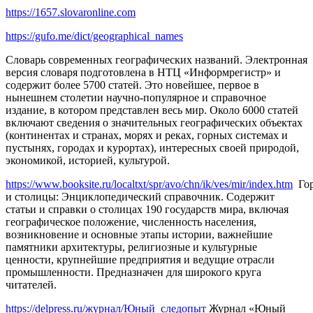
https://1657.slovaronline.com
https://gufo.me/dict/geographical_names
Словарь современных географических названий. Электронная
версия словаря подготовлена в НТЦ «Информрегистр» и
содержит более 5700 статей. Это новейшее, первое в
нынешнем столетии научно-популярное и справочное
издание, в котором представлен весь мир. Около 6000 статей
включают сведения о значительных географических объектах
(континентах и странах, морях и реках, горных системах и
пустынях, городах и курортах), интересных своей природой,
экономикой, историей, культурой.
https://www.booksite.ru/localtxt/spr/avo/chn/ik/ves/mir/index.htm
Гор
и столицы: Энциклопедический справочник. Содержит
статьи и справки о столицах 190 государств мира, включая
географическое положение, численность населения,
возникновение и основные этапы истории, важнейшие
памятники архитектуры, религиозные и культурные
ценности, крупнейшие предприятия и ведущие отрасли
промышленности. Предназначен для широкого круга
читателей.
https://delpress.ru/журнал/Юный_следопыт
Журнал «Юный