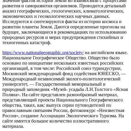
значение фактов истории Земли во взаимосвязи с процессами
развития и саморазвития организмов. Проводится детальный
анализ географических, геологических, климатологических,
экономических и геоэкологических научных данных.
Исследуются и синтезируются факты из истории космоса и
развитии планеты Земля. Даются определенные прогнозы на
будущее, заключающиеся в рекомендациях по использованию
природных ресурсов и мерах предупреждения стихийных и
техногенных катастроф.
https://www.nationalgeographic.org/society/
на английском языке.
Национальное Географическое Общество. Общество было
основано по инициативе нескольких известных российских
организаций, в том числе: Российский союз туриндустрии,
Московский международный фонд содействия ЮНЕСКО, —
Международный независимый эколого-политологический
университет, — Государственный мемориальный и
природный заповедник «Музей- усадьба Л.Н.Толстого «Ясная
Поляна». На сайте представлен разнообразный материал,
представляющий проекты Национального Географического
общества, таких, как: выпуск серии путеводителей по
православным святыням России, фотоконкурс «Неизвестная
Россия», создание Ассоциации Экологического Туризма. На
сайте имеется большое количество иллюстративного
материала.