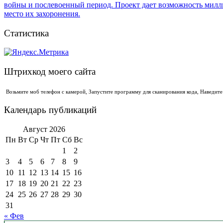
Статистика
Штрихкод моего сайта
Возьмите моб телефон с камерой, Запустите программу для сканирования кода, Наведит
Календарь публикаций
Август 2026
Пн
Вт
Ср
Чт
Пт
Сб
Вс
1
2
3
4
5
6
7
8
9
10
11
12
13
14
15
16
17
18
19
20
21
22
23
24
25
26
27
28
29
30
31
« Фев