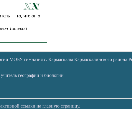
логии МОБУ гимназия с. Кармаскалы Кармаскалинского района 
 учитель географии и биологии
 активной ссылки на главную страницу.