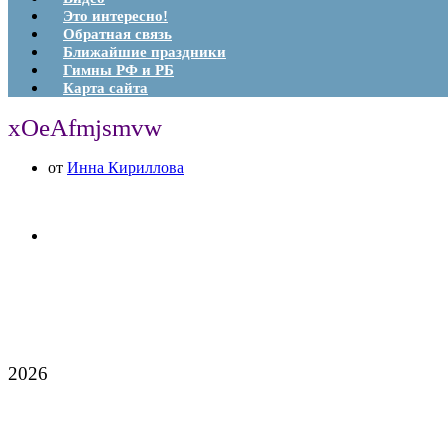
Это интересно!
Обратная связь
Ближайшие праздники
Гимны РФ и РБ
Карта сайта
xOeAfmjsmvw
от
Инна Кириллова
2026