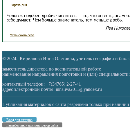
© 2024. Кириллова Инна Олеговна, учитель географии и био
заместитель директора по воспитательной работе
наименование направления подготовки и (или) специальности:
контактный телефон: +7(34765) 2-27-41
адрес электронной почты: inna.iva2011@yandex.ru
Публикация материалов с сайта разрешена только при наличии
Вход для авторов
Разработчик и администратор сайта