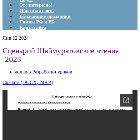
Это интересно!
Обратная связь
Ближайшие праздники
Гимны РФ и РБ
Карта сайта
Янв
12
2024
Сценарий Шаймуратовские чтения
-2023
admin
в
Разработки уроков
Скачать (DOCX, 24KB)