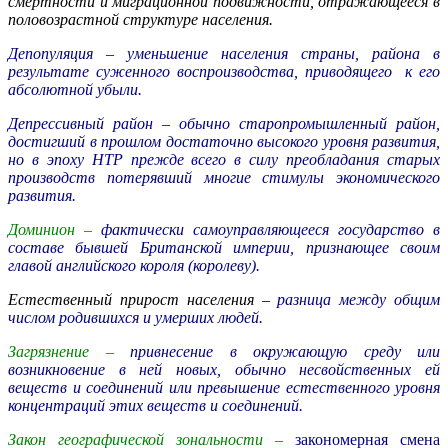
смертности и миграционной подвижности, отражающееся в
половозрастной структуре населения.
Депопуляция –
уменьшение населения страны, района в
результате суженного воспроизводства, приводящего к его
абсолютной убыли.
Депрессивный район –
обычно старопромышленный район,
достигший в прошлом достаточно высокого уровня развития,
но в эпоху НТР прежде всего в силу преобладания старых
производств потерявший многие стимулы экономического
развития.
Доминион –
фактически самоуправляющееся государство в
составе бывшей Британской империи, признающее своим
главой английского короля (королеву).
Естественный прирост населения –
разница между общим
числом родившихся и умерших людей.
Загрязнение –
привнесение в окружающую среду или
возникновение в ней новых, обычно несвойственных ей
веществ и соединений или превышение естественного уровня
концентраций этих веществ и соединений.
Закон географической зональности –
закономерная смена