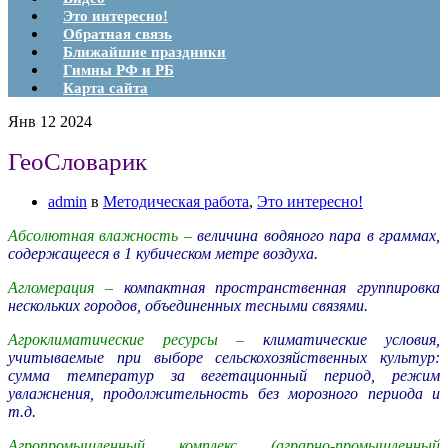
Это интересно!
Обратная связь
Ближайшие праздники
Гимны РФ и РБ
Карта сайта
Янв
12
2024
ГеоСловарик
admin
в
Методическая работа
,
Это интересно!
Абсолютная влажность –
величина водяного пара в граммах,
содержащееся в 1 кубическом метре воздуха.
Агломерация –
компактная пространственная группировка
нескольких городов, объединенных тесными связями.
Агроклиматические ресурсы –
климатические условия,
учитываемые при выборе сельскохозяйственных культур:
сумма температур за вегетационный период, режим
увлажнения, продолжительность без морозного периода и
т.д.
Агропромышленный комплекс (аграрно-промышленный