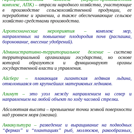
комплекс, АПК) –
отрасли народного хозяйства, участвующие
в производстве сельскохозяйственной продукции, ее
переработке и хранении, а также обеспечивающие сельское
хозяйство средствами производства.
Агротехнические мероприятия –
комплекс мер,
направленных на повышение плодородия почв (распашка,
боронование, внесение удобрений).
Административно-территориальное деление –
система
территориальной организации государства, но основе
которой образуются и функционируют органы
государственной власти и управления.
Айсберг –
плавающая гигантская ледяная льдина,
отколовшаяся от крупнейших материковых ледников.
Азимут –
это угол между направлением на север и
направлением на любой объект по ходу часовой стрелки.
Абсолютная высота –
превышение точки земной поверхности
над уровнем моря (океана).
Аквакультура –
разведение и выращивание на подводных
“фермах” и “плантациях” рыб, моллюсков, ракообразных,