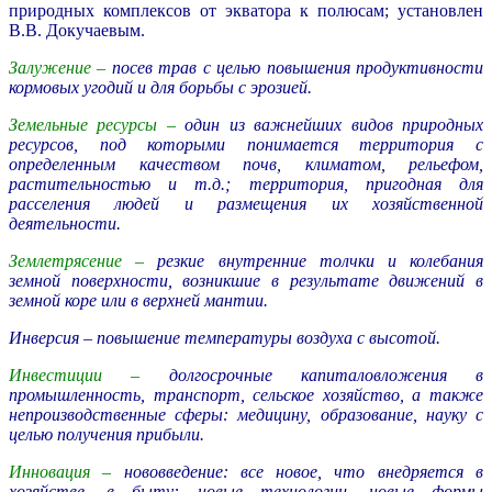
природных комплексов от экватора к полюсам; установлен
В.В. Докучаевым.
Залужение –
посев трав с целью повышения продуктивности
кормовых угодий и для борьбы с эрозией.
Земельные ресурсы –
один из важнейших видов природных
ресурсов, под которыми понимается территория с
определенным качеством почв, климатом, рельефом,
растительностью и т.д.; территория, пригодная для
расселения людей и размещения их хозяйственной
деятельности.
Землетрясение –
резкие внутренние толчки и колебания
земной поверхности, возникшие в результате движений в
земной коре или в верхней мантии.
Инверсия –
повышение температуры воздуха с высотой.
Инвестиции –
долгосрочные капиталовложения в
промышленность, транспорт, сельское хозяйство, а также
непроизводственные сферы: медицину, образование, науку с
целью получения прибыли.
Инновация –
нововведение: все новое, что внедряется в
хозяйстве, в быту: новые технологии, новые формы