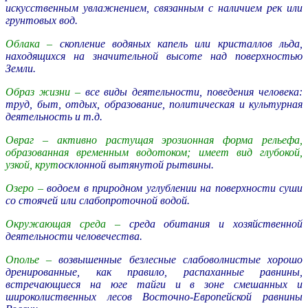
искусственным увлажнением, связанным с наличием рек или
грунтовых вод.
Облака –
скопление водяных капель или кристаллов льда,
находящихся на значительной высоте над поверхностью
Земли.
Образ жизни –
все виды деятельности, поведения человека:
труд, быт, отдых, образование, политическая и культурная
деятельность и т.д.
Овраг –
активно растущая эрозионная форма рельефа,
образованная временным водотоком; имеет вид глубокой,
узкой, крут
осклонной вытянутой рытвины.
Озеро –
водоем в природном углублении на поверхности суши
со стоячей или слабопроточной водой.
Окружающая среда
–
среда обитания и хозяйственной
деятельности человечества.
Ополье –
возвышенные безлесные слабоволнистые хорошо
дренированные, как правило, распаханные равнины,
встречающиеся на юге тайги и в зоне смешанных и
широколиственных лесов Восточно-Европейской равнины