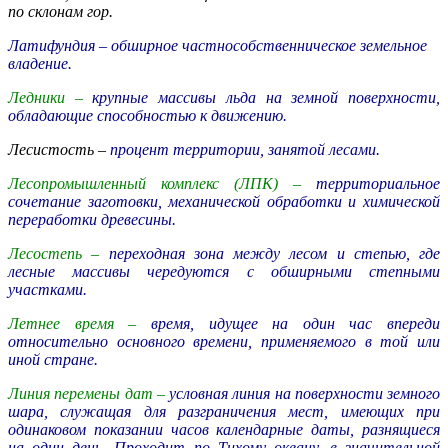
по склонам гор.
Латифундия –
обширное частнособственническое земельное
владение.
Ледники –
крупные массивы льда на земной поверхности,
обладающие способностью к движению.
Лесистость –
процент территории, занятой лесами.
Лесопромышленный комплекс (ЛПК) –
территориальное
сочетание заготовки, механической обработки и химической
переработки древесины.
Лесостепь –
переходная зона между лесом и степью, где
лесные массивы чередуются с обширными степными
участками.
Летнее время –
время, идущее на один час впереди
относительно основного времени, применяемого в той или
иной стране.
Линия перемены дат –
условная линия на поверхности земного
шара, служащая для разграничения мест, имеющих при
одинаковом показании часов календарные даты, разнящиеся
на один день. Проходит по Тихому океану, в значительной