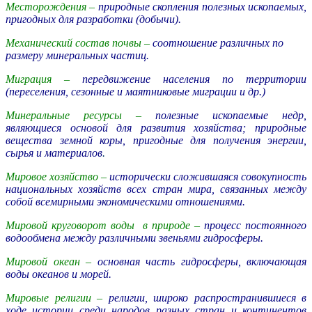
Месторождения –
природные скопления полезных ископаемых,
пригодных для разработки (добычи).
Механический состав почвы –
соотношение различных по
размеру минеральных частиц.
Миграция –
передвижение населения по территории
(переселения, сезонные и маятниковые миграции и др.)
Минеральные ресурсы –
полезные ископаемые недр,
являющиеся основой для развития хозяйства;
природные
вещества земной коры, пригодные для получения энергии,
сырья и материалов
.
Мировое хозяйство –
исторически сложившаяся совокупность
национальных хозяйств всех стран мира, связанных между
собой всемирными экономическими отношениями.
Мировой круговорот воды в природе –
процесс постоянного
водообмена между различными звеньями гидросферы.
Мировой океан –
основная часть гидросферы, включающая
воды океанов и морей.
Мировые религии –
религии, широко распространившиеся в
ходе истории среди народов разных стран и континентов