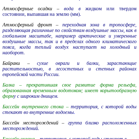
Атмосферные осадки –
вода в
жидком или твердом
состоянии, выпавшая на землю (мм).
Атмосферный фронт –
переходная зона в тропосфере,
разделяющая различные по свойствам воздушные массы, как в
глобальном масштабе, например арктические и умеренные
воздушные массы, так и в пределах одного климатического
пояса, когда теплый воздух наступает на холодный и
наоборот.
Байраки –
сухие овраги и балки, зарастающие
растительностью, в лесостепных и степных районах
европейской части России.
Балка –
прекратившая свое развитие форма рельефа,
образованная временным водотоком; имеет корытообразную
форм
у с широким днищем.
Бассейн внутреннего стока –
территория, с которой воды
стекают во внутренние водоемы
.
Бассейн месторождений –
группа близко расположенных
месторождений.
Бассейн океана –
территория, с которой воды стекают в