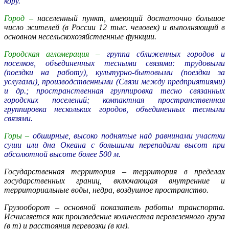
кору.
Город –
населенный пункт, имеющий достаточно большое
число жителей (в России 12 тыс. человек) и выполняющий в
основном несельскохозяйственные функции.
Городская агломерация –
группа сближенных городов и
поселков, объединенных тесными связями: трудовыми
(поездки на работу), культурно-бытовыми (поездки за
услугами), производственными (Связи между предприятиями)
и др.; пространственная группировка тесно связанных
городских поселений; компактная пространственная
группировка нескольких городов, объединенных тесными
связями.
Горы –
обширные, высоко поднятые над равнинами участки
суши или дна Океана с большими перепадами высот при
абсолютной высоте более 500 м.
Государственная территория –
территория в пределах
государственных границ, включающая внутренние и
территориальные воды, недра, воздушное пространство.
Грузооборот –
основной показатель работы транспорта.
Исчисляется как произведение количества перевезенного груза
(в т) и расстояния перевозки (в км).