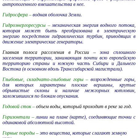
антропогенного вмешательства в нее.
Гидросфера –
водная оболочка Земли.
Гидроэнергоресурсы –
механическая энергия водного потока,
которая может быть преобразована в электрическую
энергию посредством гидравлических турбин, приводящих в
движение электрические генераторы.
Главная полоса расселения в России –
зона сплошного
заселения территории, занимающая почти всю европейскую
территорию страны и южную часть Сибири и Дальнего
Востока (в основном вдоль Транссибирской магистрали).
Глыбовые, складчато-глыбовые горы –
возрожденные горы,
для которых характерны плоские вершины, крутые
обрывистые склоны и наличие межгорных котловин,
заложившихся по блокам опускания.
Годовой сток –
объем воды, который проходит в реке за год.
Горизонтали –
линии на плане (карте), соединяющие точки с
одинаковой абсолютной высотой.
Горные породы –
это вещества, которые слагают земную