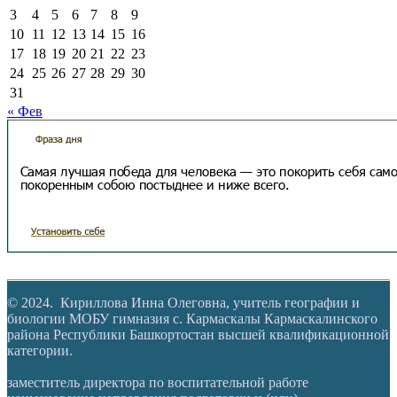
3
4
5
6
7
8
9
10
11
12
13
14
15
16
17
18
19
20
21
22
23
24
25
26
27
28
29
30
31
« Фев
© 2024. Кириллова Инна Олеговна, учитель географии и
биологии МОБУ гимназия с. Кармаскалы Кармаскалинского
района Республики Башкортостан высшей квалификационной
категории.
заместитель директора по воспитательной работе