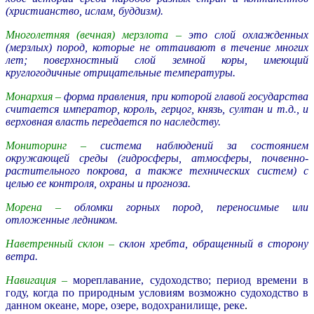
(христианство, ислам, буддизм).
Многолетняя (вечная) мерзлота –
это слой охлажденных
(мерзлых) пород, которые не оттаивают в течение многих
лет; поверхностный слой земной коры, имеющий
круглогодичные отрицательные температуры.
Монархия –
форма правления, при которой главой государства
считается император, король, герцог, князь, султан и т.д., и
верховная власть передается по наследству.
Мониторинг –
система наблюдений за состоянием
окружающей среды (гидросферы, атмосферы, почвенно-
растительного покрова, а также технических систем) с
целью ее контроля, охраны и прогноза.
Морена –
обломки горных пород, переносимые или
отложенные ледником.
Наветренный склон –
склон хребта, обращенный в сторону
ветра.
Навигация –
мореплавание, судоходство; период времени в
году, когда по природным условиям возможно судоходство в
данном океане, море, озере, водохранилище, реке
.