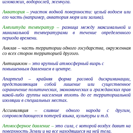
иглокожих, водорослей, жемчуга.
Акватория –
участок водной поверхности: целый водоем или
его часть (например, акватория моря или залива).
Амплитуда температур –
разница между максимальной и
минимальной температурами в течение определенного
периода времени.
Анклав –
часть территории одного государства, окруженная
со всех сторон территорией другого.
Антициклон –
это крупный атмосферный вихрь с
повышенным давлением в центре.
Апартеид –
крайняя форма расовой дискриминации,
представляющая собой лишение или существенное
ограничение политических, экономических и гражданских прав
какой-либо группы населения вплоть до ее территориальной
изоляции в специальных местах.
Ассимиляция –
слияние одного народа с другим,
сопровождающееся потерей языка, культуры и т.д.
Атмосферное давление –
это сила, с которой воздух давит на
поверхность Земли и на все находящиеся на ней тела.