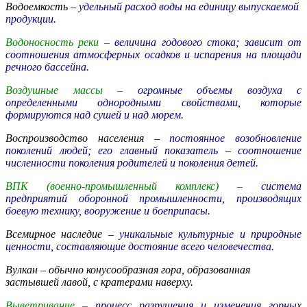
Водоемкость –
удельный расход воды на единицу выпускаемой
продукции.
Водоносность реки –
величина годового стока; зависит от
соотношения атмосферных осадков и испарения на площади
речного бассейна.
Воздушные массы –
огромные объемы воздуха с
определенными однородными свойствами, которые
формируются над сушей и над морем.
Воспроизводство населения –
постоянное возобновление
поколений людей; его главный показатель – соотношение
численности поколения родителей и поколения детей.
ВПК (военно-промышленный комплекс) –
система
предприятий оборонной промышленности, производящих
боевую технику, вооружение и боеприпасы.
Всемирное наследие –
уникальные культурные и природные
ценности, составляющие достояние всего человечества.
Вулкан –
обычно конусообразная гора, образованная
застывшей лавой, с кратерами наверху.
Выветривание –
процесс разрушения и изменения горных