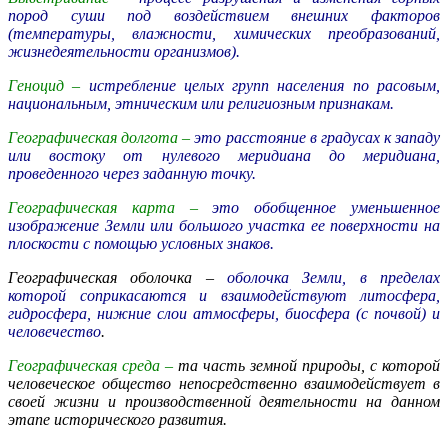
пород суши под воздействием внешних факторов
(температуры, влажности, химических преобразований,
жизнедеятельности организмов).
Геноцид –
истребление целых групп населения по расовым,
национальным, этническим или религиозным признакам.
Географическая долгота –
это расстояние в градусах к западу
или востоку от нулевого меридиана до меридиана,
проведенного через заданную точку.
Географическая карта –
это обобщенное уменьшенное
изображение Земли или большого участка ее поверхности на
плоскости с помощью условных знаков.
Географическая оболочка –
оболочка Земли, в пределах
которой соприкасаются и взаимодействуют литосфера,
гидросфера, нижние слои атмосферы, биосфера (с почвой) и
человечество
.
Географическая среда –
та часть земной природы, с которой
человеческое общество непосредственно взаимодействует в
своей жизни и производственной деятельности на данном
этапе исторического развития.