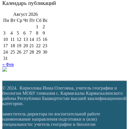
Календарь публикаций
Август 2026
Пн
Вт
Ср
Чт
Пт
Сб
Вс
1
2
3
4
5
6
7
8
9
10
11
12
13
14
15
16
17
18
19
20
21
22
23
24
25
26
27
28
29
30
31
« Фев
© 2024. Кириллова Инна Олеговна, учитель географии и
биологии МОБУ гимназия с. Кармаскалы Кармаскалинского
района Республики Башкортостан высшей квалификационной
категории.
заместитель директора по воспитательной работе
наименование направления подготовки и (или)
специальности: учитель географии и биологии