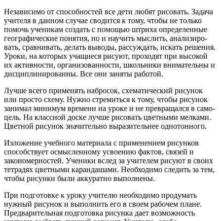
Независимо от способностей все дети любят рисовать. Зада­ча
учителя в данном случае сводится к тому, чтобы не только
помочь ученикам создать с помощью штриха определенные
географические понятия, но и научить мыслить, анализиро­
вать, сравнивать, делать выводы, рассуждать, искать решения.
Уроки, на которых учащиеся рисуют, проходят при высокой
их активности, организованности, школьники внимательны и
дисциплинированны. Все они заняты работой.
Лучше всего применять набросок, схематический рисунок
или просто схему. Нужно стремиться к тому, чтобы рисунок
занимал минимум времени на уроке и не превращался в само­
цель. На классной доске лучше рисовать цветными мелками.
Цветной рисунок значительно выразительнее однотонного.
Изложение учебного материала с применением рисунков
способствует осмысленному усвоению фактов, связей и
законо­мерностей. Ученики вслед за учителем рисуют в своих
тетра­дях цветными карандашами. Необходимо следить за тем,
чтобы рисунки были аккуратно выполнены.
При подготовке к уроку учителю необходимо продумать
нужный рисунок и выполнить его в своем рабочем плане.
Пред­варительная подготовка рисунка дает возможность