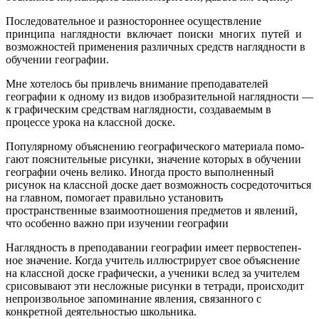
Последовательное и разностороннее осуществление
принципа наглядности включает поиски многих путей и
возмож­ностей применения различных средств наглядности в
обучении географии.
Мне хотелось бы привлечь внимание преподавате­лей
географии к одному из видов изобразительной нагляднос­ти —
к графическим средствам наглядности, создаваемым в
процессе урока на классной доске.
Популярному объяснению географического материала помо­
гают пояснительные рисунки, значение которых в обучении
географии очень велико. Иногда просто выполненный
рисунок на классной доске дает возможность сосредоточиться
на глав­ном, помогает правильно установить
пространственные взаимо­отношения предметов и явлений,
что особенно важно при изу­чении географии
Наглядность в преподавании географии имеет первостепен­
ное значение. Когда учитель иллюстрирует свое объяснение
на классной доске графически, а ученики вслед за учителем
срисовывают эти несложные рисунки в тетради, происходит
не­произвольное запоминание явления, связанного с
конкретной деятельностью школьника.