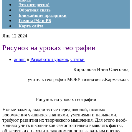
Это интересно!
Обратная связь
Ближайшие праздники
Гимны РФ и РБ
Карта сайта
Янв
12
2024
Рисунок на уроках географии
admin
в
Разработки уроков
,
Статьи
Кириллова Инна Олеговна,
учитель географии МОБУ гимназия с.Кармаскалы
Рисунок на уроках географии
Новые задачи, выдвинутые перед школой, поми­мо
вооружения учащихся знаниями, умениями и навыками,
требуют развития их творческого мышления. Для этого необ­
ходимо учить школьников самостоятельно выявлять факты,
объяснять их, находить закономерности, давать им оценку.